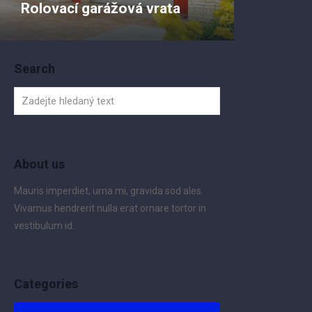
Rolovací garážová vrata
Search
About us
Mauris imperdiet, urna mi, gravida sod ales.
Vivamus hendrerit nulla erat ornare tortor in
vestibulum id.
Categories