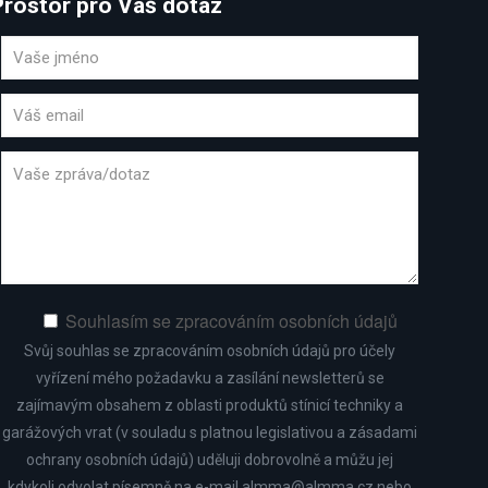
Prostor pro Váš dotaz
Souhlasím se zpracováním osobních údajů
Svůj souhlas se zpracováním osobních údajů pro účely
vyřízení mého požadavku a zasílání newsletterů se
zajímavým obsahem z oblasti produktů stínicí techniky a
garážových vrat (v souladu s platnou legislativou a zásadami
ochrany osobních údajů) uděluji dobrovolně a můžu jej
kdykoli odvolat písemně na e-mail
almma@almma.cz
nebo