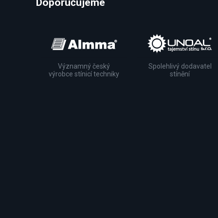
Doporučujeme
Významný český
Spolehlivý dodavatel
výrobce stínicí techniky
stínění